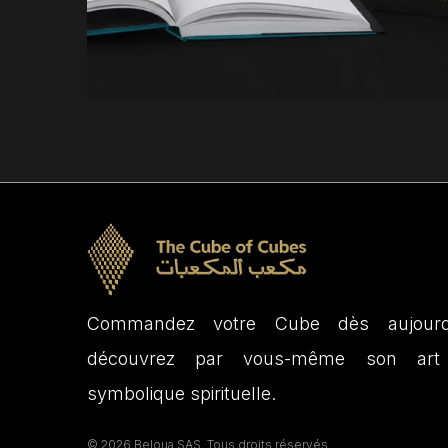
A thoughtfully crafted
work uniting knowledge,
elegance, and purpose
The book
Commandez votre Cube dès aujourd
découvrez par vous-même son art
symbolique spirituelle.
© 2026 Beloua SAS. Tous droits réservés.