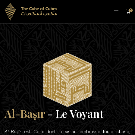
0
Al-Baṣīr
- Le Voyant
Al-Baṣîr
est Celui dont la vision embrasse toute chose,