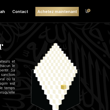
lah
Contact
Achetez maintenant
0
r
aiteurs et
chacun le
entir. Sa
 sanction
al où la
aqim
est
 le temps
rsqu’elle