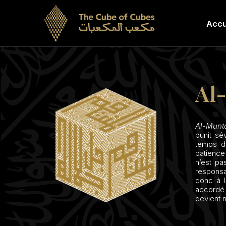
Accu
Al
Al-Mun
punit se
temps de
patience
n’est pa
responsa
donc à 
accordé
devient n