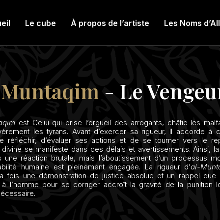
eil
Le cube
À propos de l’artiste
Les Noms d’Al
-Muntaqim
- Le Vengeu
taqim
est Celui qui brise l’orgueil des arrogants, châtie les malf
́vèrement les tyrans. Avant d’exercer sa rigueur, Il accorde à 
 réfléchir, d’évaluer ses actions et de se tourner vers le rep
 divine se manifeste dans ces délais et avertissements. Ainsi, la
s une réaction brutale, mais l’aboutissement d’un processus mor
bilité humaine est pleinement engagée. La rigueur d’
al-Munt
la fois une démonstration de justice absolue et un rappel que
 à l’homme pour se corriger accroît la gravité de la punition lo
écessaire.