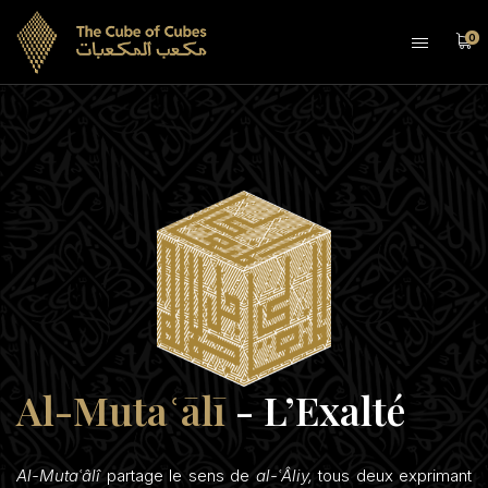
0
Al-Mutaʿālī
- L’Exalté
Al-Mutaʿâlî
partage le sens de
al-ʿÂliy,
tous deux exprimant