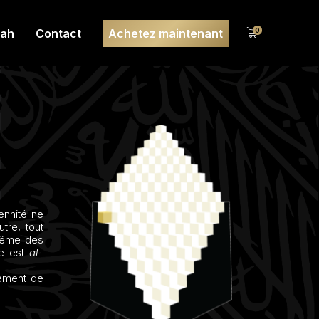
lah
Contact
Achetez maintenant
0
ennité ne
tre, tout
même des
re est
al-
chement de