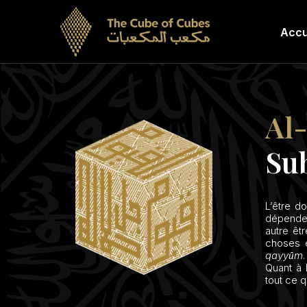
Accu
Al
Sub
L’être d
dépende
autre ê
choses e
qayyȗm
Quant à 
tout ce q