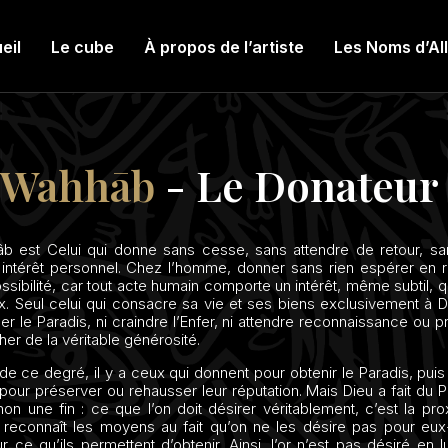
eil
Le cube
À propos de l’artiste
Les Noms d’Al
-Wahhāb
- Le Donateur
̂b est Celui qui donne sans cesse, sans attendre de retour, s
i intérêt personnel. Chez l’homme, donner sans rien espérer en r
sibilité, car tout acte humain comporte un intérêt, même subtil, q
x. Seul celui qui consacre sa vie et ses biens exclusivement à D
r le Paradis, ni craindre l’Enfer, ni attendre reconnaissance ou pr
r de la véritable générosité.
 de ce degré, il y a ceux qui donnent pour obtenir le Paradis, pui
our préserver ou rehausser leur réputation. Mais Dieu a fait du 
n une fin : ce que l’on doit désirer véritablement, c’est la pro
 reconnaît les moyens au fait qu’on ne les désire pas pour eu
 ce qu’ils permettent d’obtenir. Ainsi, l’or n’est pas désiré en 