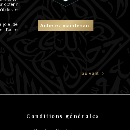
r obtenir
il désire
a joie de
Achetez maintenant
e d’autre
Suivant
Conditions générales