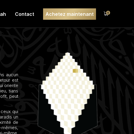
lah
Contact
Achetez maintenant
0
ans aucun
etour est
ui oriente
ieu, sans
ofit, peut
s ceux qui
Paradis un
ximité de
x-mêmes,
lui-même,