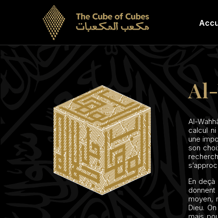
Accu
Al
Al-Wahha
calcul n
une impos
son choi
recherche
s’approche
En deçà
donnent p
moyen, no
Dieu. On
mais pour