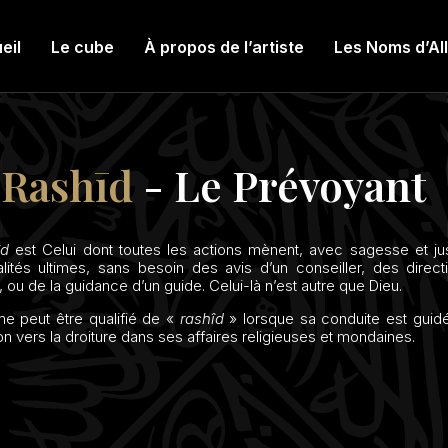
eil
Le cube
À propos de l’artiste
Les Noms d’Al
-Rashīd
- Le Prévoyant
̂d
est Celui dont toutes les actions mènent, avec sagesse et jus
nalités ultimes, sans besoin des avis d’un conseiller, des direct
, ou de la guidance d’un guide. Celui-là n’est autre que Dieu.
 peut être qualifié de «
rashîd
» lorsque sa conduite est guide
on vers la droiture dans ses affaires religieuses et mondaines.