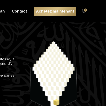
lah
Contact
Achetez maintenant
0
tesse, à
ions d’un
́e par sa